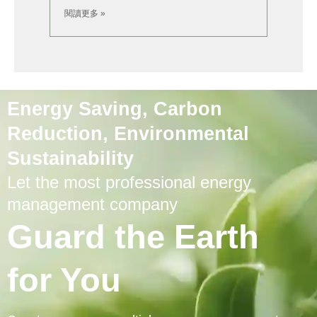
閱讀更多 »
Energy Saving, Carbon
Reduction, Environmental
Sustainability
Let the most professional energy
management company
Guard the Earth
for You