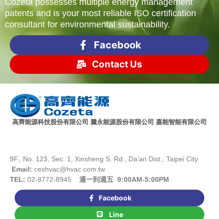
Cozeta possesses multiple energy management
patents and is your most reliable ISO certification
consultant for environmental sustainability.
Facebook
Contact Us
高齊能源科技股份有限公司 騰永能源股份有限公司 嘉能智能有限公司
9F., No. 123, Sec. 1, Xinsheng S. Rd., Da’an Dist., Taipei City
Email:
ceshvac@hvac.com.tw
TEL:
02-8772-8945
週一到週五 9:00AM-5:00PM
Facebook
Line