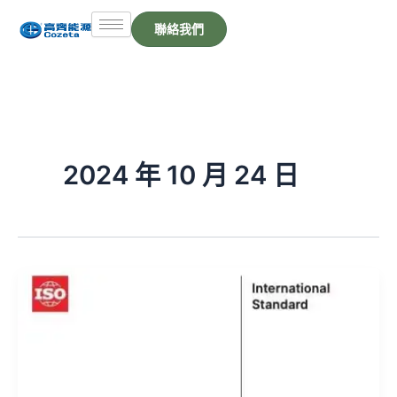
跳
聯絡我們
至
主
要
內
容
2024 年 10 月 24 日