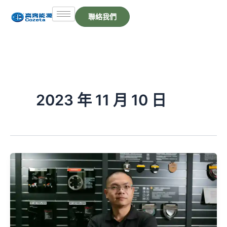
跳
聯絡我們
至
主
要
內
容
2023 年 11 月 10 日