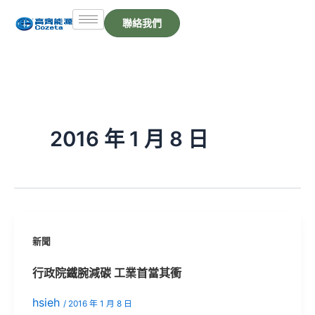
跳
聯絡我們
至
主
要
內
容
2016 年 1 月 8 日
新聞
行政院鐵腕減碳 工業首當其衝
hsieh
/
2016 年 1 月 8 日