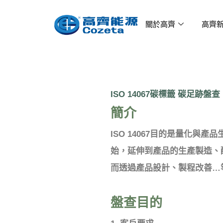
跳
至
關於高齊
高齊
主
要
內
容
ISO 14067碳標籤 碳足跡盤查
簡介
ISO 14067目的是量化
始，延伸到產品的生產製造、
而透過產品設計、製程改善…
盤查目的