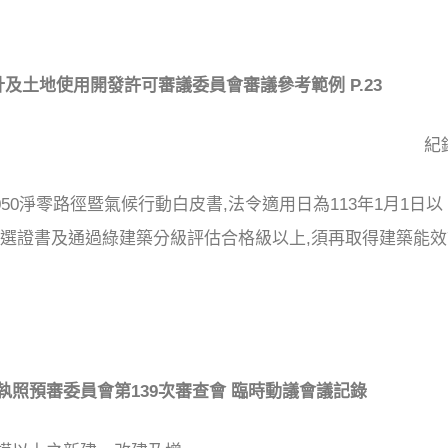
計及土地使用開發許可審議委員會審議參考範例 P.23
:康委員佑寧 紀錄:黃
050淨零路徑暨氣候行動白皮書,法令適用日為113年1月1日
候選證書及通過綠建築分級評估合格級以上,須再取得建築能
照預審委員會第139次審查會 臨時動議會議記錄