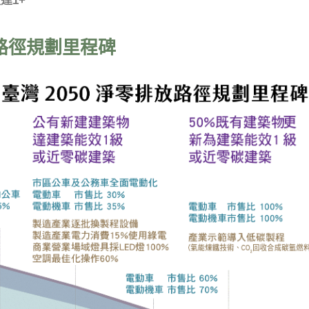
達1+
放路徑規劃里程碑