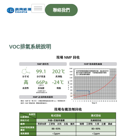
跳
聯絡我們
至
主
要
內
容
VOC排氣系統說明